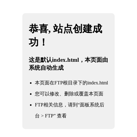
网站地图
星空·综合(体育中国)官方网站
☰
石油
化工
电力
核电军工
水利水务
氧化铝
冶金钢铁
煤化工
船舶