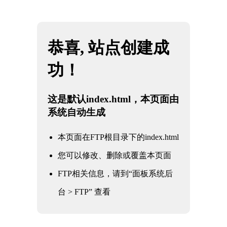
网站地图
星空·综合(体育中国)官方网站
☰
石油
化工
电力
核电军工
水利水务
氧化铝
冶金钢铁
煤化工
船舶